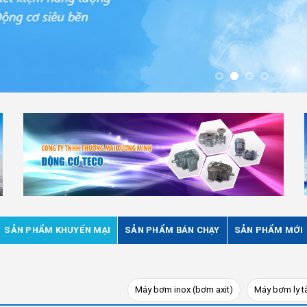
SẢN PHẨM KHUYẾN MẠI
SẢN PHẨM BÁN CHẠY
SẢN PHẨM MỚI
Máy bơm inox (bơm axit)
Máy bơm ly 