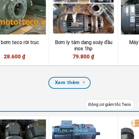
bơm teco rời trục
Bơm ly tâm dạng xoáy đầu
Máy
inox 1hp
28.600
₫
79.800
₫
Xem thêm
Động cơ giảm tốc Teco