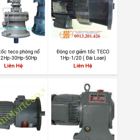
tốc teco phòng nổ
Động cơ giảm tốc TECO
-2Hp-30Hp-50Hp
1Hp-1/20 ( Đài Loan)
Liên Hệ
Liên Hệ