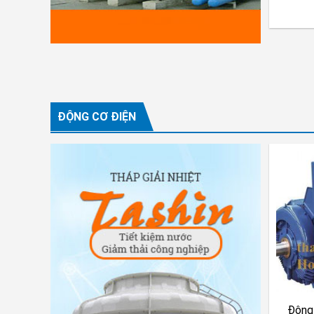
ĐỘNG CƠ ĐIỆN
Động