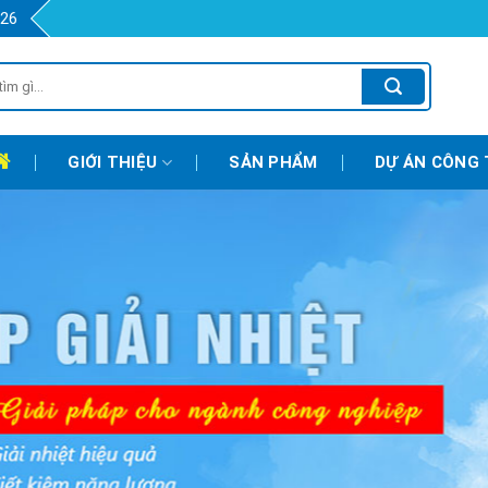
426
GIỚI THIỆU
SẢN PHẨM
DỰ ÁN CÔNG 