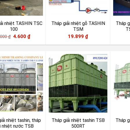
iải nhiệt TASHIN TSC
Tháp giải nhiệt gỗ TASHIN
Tháp g
100
TSM
T
4.600
₫
19.899
₫
.000
₫
iải nhiệt tashin, tháp
Tháp giải nhiệt tashin TSB
Tháp g
ải nhiệt nước TSB
500RT