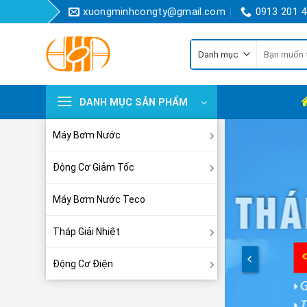
Skip
xuongminhcongty@gmail.com
0913 201 
to
content
Tìm
kiếm:
DANH MỤC SẢN PHẨM
Máy Bơm Nước
Động Cơ Giảm Tốc
Máy Bơm Nước Teco
Tháp Giải Nhiệt
Động Cơ Điện