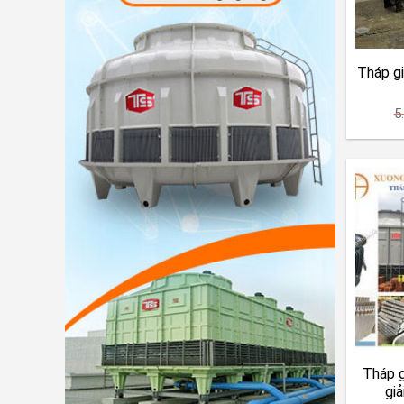
Tháp g
5
Tháp g
gi