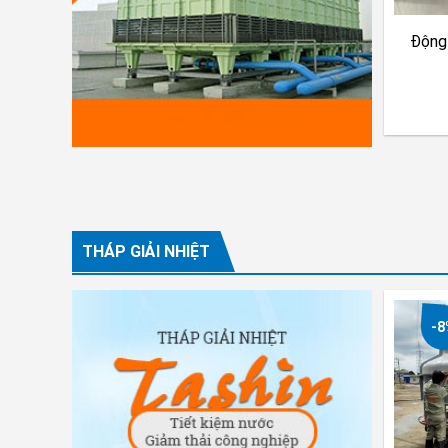
Động
THÁP GIẢI NHIỆT
-8