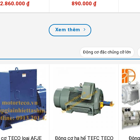
2.860.000
₫
890.000
₫
Xem thêm
Động cơ đặc chủng cỡ lớn
 cơ TECO loại AFJE
Động cơ hạ hế TEFC TECO
Động