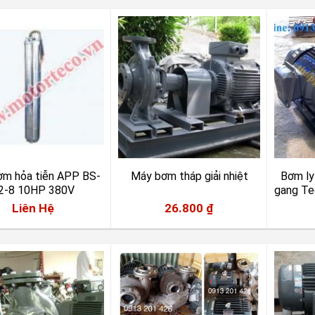
ơm hỏa tiễn APP BS-
Máy bơm tháp giải nhiệt
Bơm ly
2-8 10HP 380V
gang T
Liên Hệ
26.800
₫