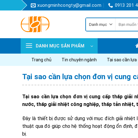
Skip
xuongminhcongty@gmail.com
0913 201 
to
content
Tìm
kiếm:
DANH MỤC SẢN PHẨM
Trang chủ
Tin chuyên ngành
Tại sao cần lựa 
Tại sao cần lựa chọn đơn vị cung cấ
Tại sao cần lựa chọn đơn vị cung cấp tháp giải n
nước, tháp giải nhiệt công nghiệp, tháp tản nhiệt,
Đây là thiết bị được sử dụng với mục đích giải nhiệ
thuật qua đó giúp cho hệ thống hoạt động ổn định, đ
bị.