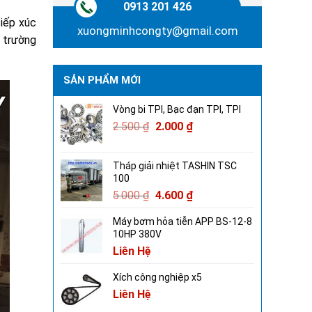
0913 201 426
tiếp xúc
xuongminhcongty@gmail.com
i trường
SẢN PHẨM MỚI
Vòng bi TPI, Bạc đạn TPI, TPI
2.500
₫
2.000
₫
Tháp giải nhiệt TASHIN TSC
100
5.000
₫
4.600
₫
Máy bơm hỏa tiễn APP BS-12-8
10HP 380V
Liên Hệ
Xích công nghiệp x5
Liên Hệ