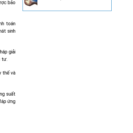
ược bảo
nh toán
hát sinh
háp giải
 tư.
y thế và
ông suất
 đáp ứng