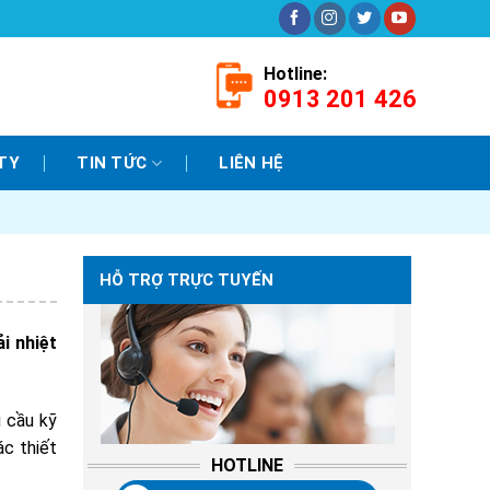
Hotline:
0913 201 426
TY
TIN TỨC
LIÊN HỆ
HỖ TRỢ TRỰC TUYẾN
i nhiệt
u cầu kỹ
ác thiết
HOTLINE