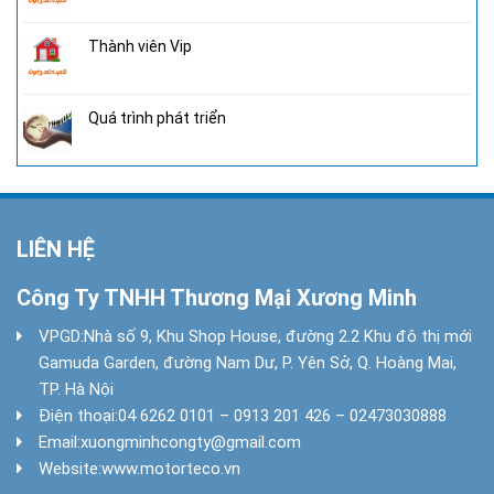
Thành viên Vip
Quá trình phát triển
LIÊN HỆ
Công Ty TNHH Thương Mại Xương Minh
VPGD:
Nhà số 9, Khu Shop House, đường 2.2 Khu đô thị mới
Gamuda Garden, đường Nam Dư, P. Yên Sở, Q. Hoàng Mai,
TP. Hà Nội
Điện thoại:
04 6262 0101 – 0913 201 426 – 02473030888
Email:
xuongminhcongty@gmail.com
Website:
www.motorteco.vn