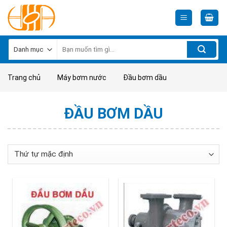
Skip
to
content
Tìm
kiếm:
Trang chủ
Máy bơm nước
Đầu bơm dầu
ĐẦU BƠM DẦU