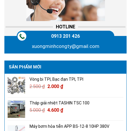
HOTLINE
0913 201 426
xuongminhcongty@gmail.com
SẢN PHẨM MỚI
Vòng bi TPI, Bạc đạn TPI, TPI
2.500
₫
2.000
₫
Tháp giải nhiệt TASHIN TSC 100
5.000
₫
4.600
₫
Máy bơm hỏa tiễn APP BS-12-8 10HP 380V