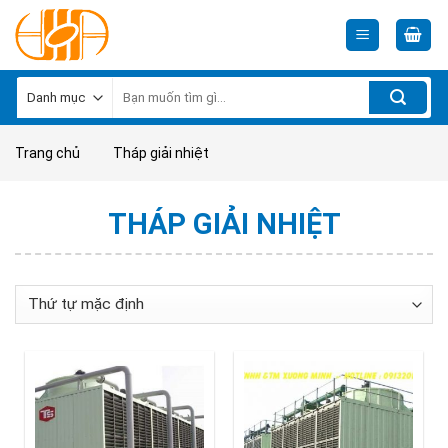
Skip
to
content
Tìm
kiếm:
Trang chủ
Tháp giải nhiệt
THÁP GIẢI NHIỆT