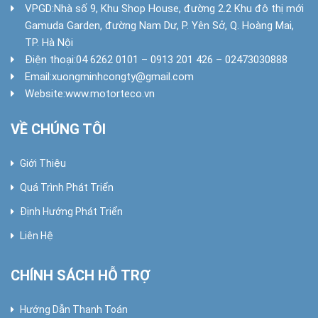
VPGD:
Nhà số 9, Khu Shop House, đường 2.2 Khu đô thị mới
Gamuda Garden, đường Nam Dư, P. Yên Sở, Q. Hoàng Mai,
TP. Hà Nội
Điện thoại:
04 6262 0101 – 0913 201 426 – 02473030888
Email:
xuongminhcongty@gmail.com
Website:
www.motorteco.vn
VỀ CHÚNG TÔI
Giới Thiệu
Quá Trình Phát Triển
Định Hướng Phát Triển
Liên Hệ
CHÍNH SÁCH HỖ TRỢ
Hướng Dẫn Thanh Toán