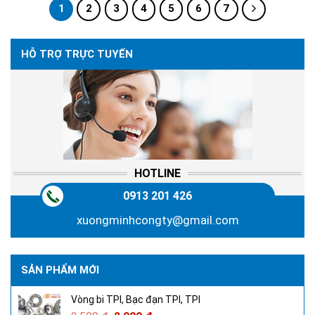
1
2
3
4
5
6
7
HỖ TRỢ TRỰC TUYẾN
HOTLINE
0913 201 426
xuongminhcongty@gmail.com
SẢN PHẨM MỚI
Vòng bi TPI, Bạc đạn TPI, TPI