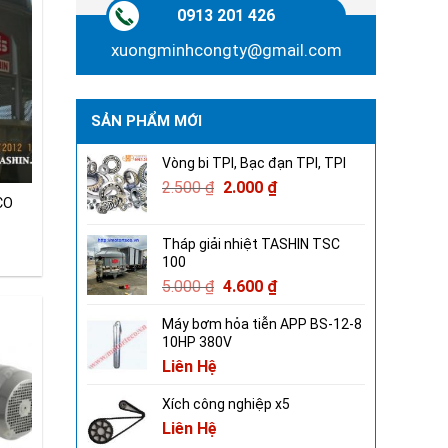
0913 201 426
xuongminhcongty@gmail.com
SẢN PHẨM MỚI
Vòng bi TPI, Bạc đạn TPI, TPI
2.500
₫
2.000
₫
CO
Tháp giải nhiệt TASHIN TSC
100
5.000
₫
4.600
₫
Máy bơm hỏa tiễn APP BS-12-8
10HP 380V
Liên Hệ
Xích công nghiệp x5
Liên Hệ