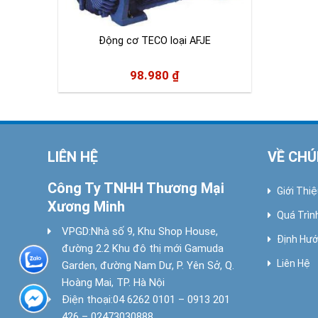
Động cơ TECO loại AFJE
98.980
₫
LIÊN HỆ
VỀ CHÚ
Công Ty TNHH Thương Mại
Giới Thi
Xương Minh
Quá Trìn
VPGD:
Nhà số 9, Khu Shop House,
Định Hướ
đường 2.2 Khu đô thị mới Gamuda
Liên Hệ
Garden, đường Nam Dư, P. Yên Sở, Q.
Hoàng Mai, TP. Hà Nội
Điện thoại:
04 6262 0101 – 0913 201
426 – 02473030888