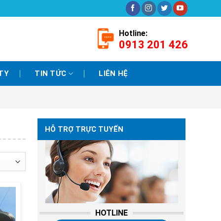
Hotline:
0913 201 426
TY
TIN TỨC
LIÊN HỆ
HỖ TRỢ TRỰC TUYẾN
HOTLINE