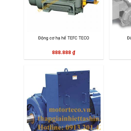
Động cơ hạ hế TEFC TECO
Đ
888.888
₫