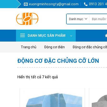
Skip
xuongminhcongty@gmail.com
0913 201 
to
content
Tìm
kiếm:
DANH MỤC SẢN PHẨM
Trang chủ
Động cơ điện
Động cơ đặc chủng cỡ
ĐỘNG CƠ ĐẶC CHỦNG CỠ LỚN
Hiển thị tất cả 7 kết quả