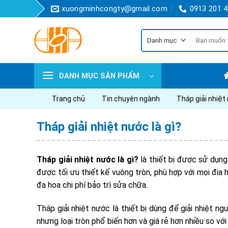
Skip
xuongminhcongty@gmail.com
0913 201 
to
content
Tìm
kiếm:
DANH MỤC SẢN PHẨM
Trang chủ
Tin chuyên ngành
Tháp giải nhiệt 
Tháp giải nhiệt nước là gì?
Tháp giải nhiệt nước là gì?
là thiết bị được sử dụng
được tối ưu thiết kế vuông tròn, phù hợp với mọi địa h
đa hoa chi phí bảo trì sửa chữa.
Tháp giải nhiệt nước là thiết bị dùng để giải nhiệt ng
nhưng loại tròn phổ biến hơn và giá rẻ hơn nhiều so với