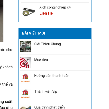
Xích công nghiệp x4
Liên Hệ
BÀI VIẾT MỚI
Giới Thiệu Chung
nước như
Mục tiêu
uý khách
Hướng dẫn thanh toán
y thế và
Thành viên Vip
ông suất
 đáp ứng
Quá trình phát triển