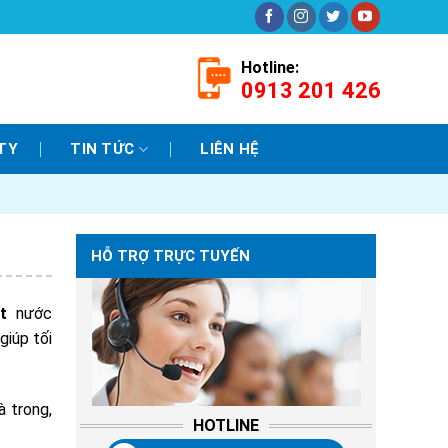
Hotline:
0913 201 426
TY
TIN TỨC
LIÊN HỆ
HỖ TRỢ TRỰC TUYẾN
t
nước
giúp tối
à trong,
HOTLINE