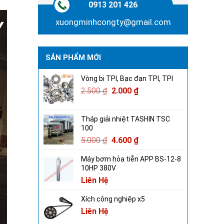
0913 201 426
xuongminhcongty@gmail.com
SẢN PHẨM MỚI
Vòng bi TPI, Bạc đạn TPI, TPI
2.500
₫
2.000
₫
Tháp giải nhiệt TASHIN TSC
100
5.000
₫
4.600
₫
Máy bơm hỏa tiễn APP BS-12-8
10HP 380V
Liên Hệ
Xích công nghiệp x5
Liên Hệ