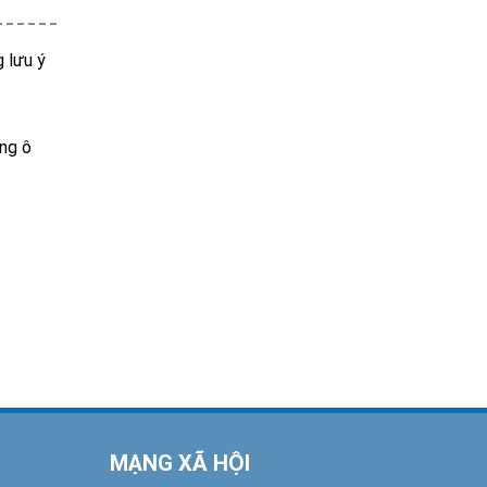
g lưu ý
ống ô
MẠNG XÃ HỘI