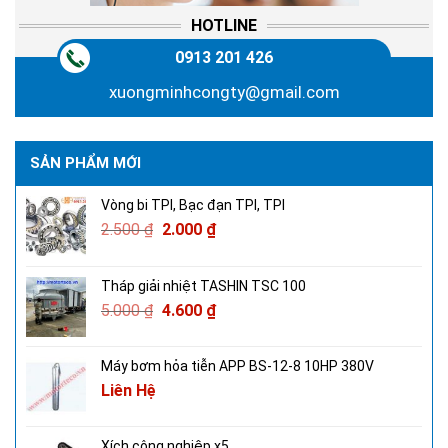
HOTLINE
0913 201 426
xuongminhcongty@gmail.com
SẢN PHẨM MỚI
Vòng bi TPI, Bạc đạn TPI, TPI
2.500
₫
2.000
₫
Tháp giải nhiệt TASHIN TSC 100
5.000
₫
4.600
₫
Máy bơm hỏa tiễn APP BS-12-8 10HP 380V
Liên Hệ
Xích công nghiệp x5