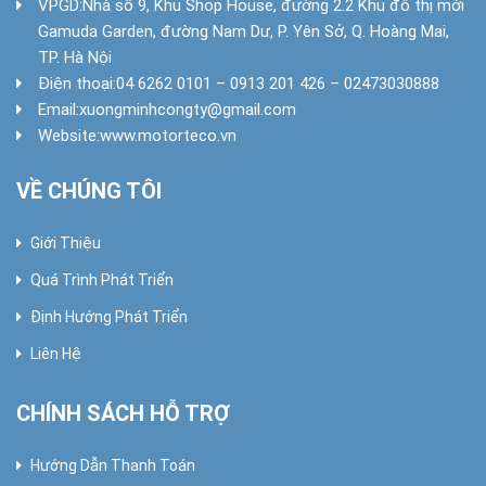
VPGD:
Nhà số 9, Khu Shop House, đường 2.2 Khu đô thị mới
Gamuda Garden, đường Nam Dư, P. Yên Sở, Q. Hoàng Mai,
TP. Hà Nội
Điện thoại:
04 6262 0101 – 0913 201 426 – 02473030888
Email:
xuongminhcongty@gmail.com
Website:
www.motorteco.vn
VỀ CHÚNG TÔI
Giới Thiệu
Quá Trình Phát Triển
Định Hướng Phát Triển
Liên Hệ
CHÍNH SÁCH HỖ TRỢ
Hướng Dẫn Thanh Toán