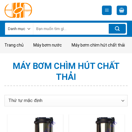
Skip
to
content
Tìm
kiếm:
Trang chủ
Máy bơm nước
Máy bơm chìm hút chất thải
MÁY BƠM CHÌM HÚT CHẤT
THẢI