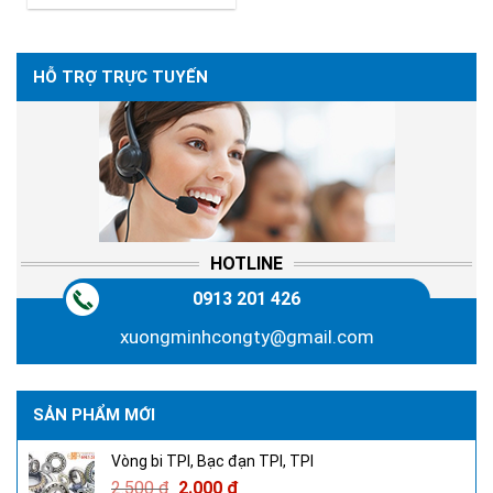
HỖ TRỢ TRỰC TUYẾN
HOTLINE
0913 201 426
xuongminhcongty@gmail.com
SẢN PHẨM MỚI
Vòng bi TPI, Bạc đạn TPI, TPI
2.500
₫
2.000
₫