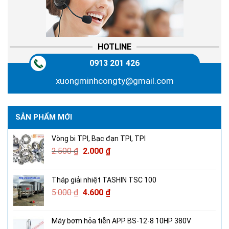
HOTLINE
0913 201 426
xuongminhcongty@gmail.com
SẢN PHẨM MỚI
Vòng bi TPI, Bạc đạn TPI, TPI
2.500
₫
2.000
₫
Tháp giải nhiệt TASHIN TSC 100
5.000
₫
4.600
₫
Máy bơm hỏa tiễn APP BS-12-8 10HP 380V