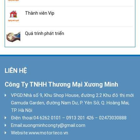
Thành viên Vip
Quá trình phát triển
LIÊN HỆ
Công Ty TNHH Thương Mại Xương Minh
VPGD:
Nhà số 9, Khu Shop House, đường 2.2 Khu đô thị mới
Gamuda Garden, đường Nam Dư, P. Yên Sở, Q. Hoàng Mai,
TP. Hà Nội
Điện thoại:
04 6262 0101 – 0913 201 426 – 02473030888
Email:
xuongminhcongty@gmail.com
Website:
www.motorteco.vn