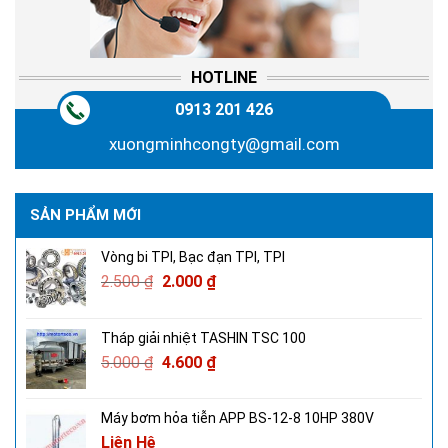
HOTLINE
0913 201 426
xuongminhcongty@gmail.com
SẢN PHẨM MỚI
Vòng bi TPI, Bạc đạn TPI, TPI
2.500
₫
2.000
₫
Tháp giải nhiệt TASHIN TSC 100
5.000
₫
4.600
₫
Máy bơm hỏa tiễn APP BS-12-8 10HP 380V
Liên Hệ