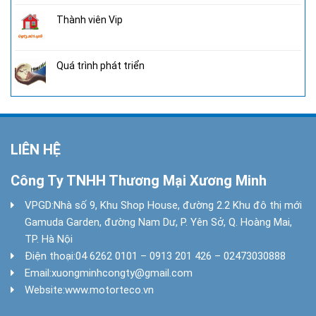
Thành viên Vip
Quá trình phát triển
LIÊN HỆ
Công Ty TNHH Thương Mại Xương Minh
VPGD:
Nhà số 9, Khu Shop House, đường 2.2 Khu đô thị mới
Gamuda Garden, đường Nam Dư, P. Yên Sở, Q. Hoàng Mai,
TP. Hà Nội
Điện thoại:
04 6262 0101 – 0913 201 426 – 02473030888
Email:
xuongminhcongty@gmail.com
Website:
www.motorteco.vn