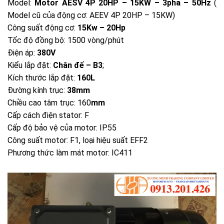
Model:
Motor AESV 4P 20HP – 15KW – 3pha – 50Hz
(
Model cũ của động cơ: AEEV 4P 20HP – 15KW)
Công suất động cơ:
15Kw – 20Hp
Tốc độ đồng bộ: 1500 vòng/phút
Điện áp:
380V
Kiểu lắp đặt:
Chân đế – B3
;
Kích thước lắp đặt:
160L
Đường kính trục:
38mm
Chiều cao tâm trục: 160
mm
Cấp cách điện stator: F
Cấp độ bảo vệ của motor: IP55
Công suất motor: F1, loại hiệu suất EFF2
Phương thức làm mát motor: IC411