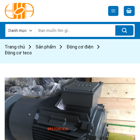
Skip
to
content
Tìm
kiếm:
Trang chủ
Sản phẩm
Động cơ điện
Động cơ teco