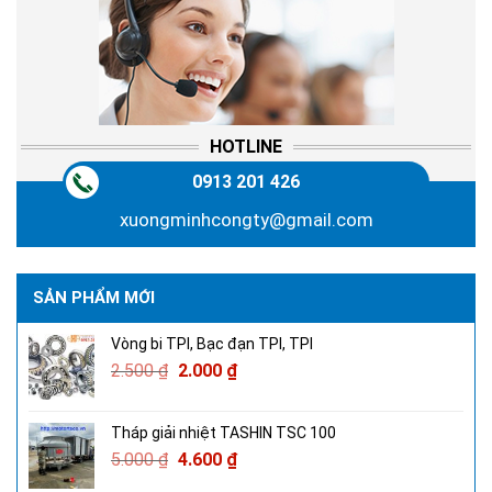
HOTLINE
0913 201 426
xuongminhcongty@gmail.com
SẢN PHẨM MỚI
Vòng bi TPI, Bạc đạn TPI, TPI
2.500
₫
2.000
₫
Tháp giải nhiệt TASHIN TSC 100
5.000
₫
4.600
₫