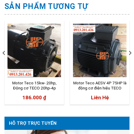
SẢN PHẨM TƯƠNG TỰ
Motor Teco 15kw- 20hp,
Motor Teco AESV 4P 75HP là
Động cơ TECO 20hp-4p
động cơ điện hiệu TECO
186.000
₫
Liên Hệ
HỖ TRỢ TRỰC TUYẾN