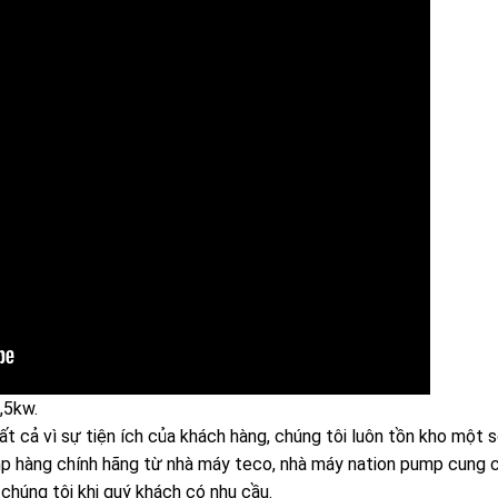
,5kw.
t cả vì sự tiện ích của khách hàng, chúng tôi luôn tồn kho một 
p hàng chính hãng từ nhà máy teco, nhà máy nation pump cung 
 chúng tôi khi quý khách có nhu cầu.