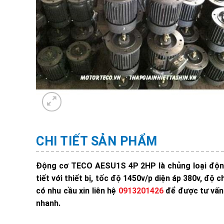
CHI TIẾT SẢN PHẨM
Động cơ TECO AESU1S 4P 2HP là chủng loại động 
tiết với thiết bị, tốc độ 1450v/p diện áp 380v, đ
có nhu cầu xin liên hệ
0913201426
để được tư vấn 
nhanh.