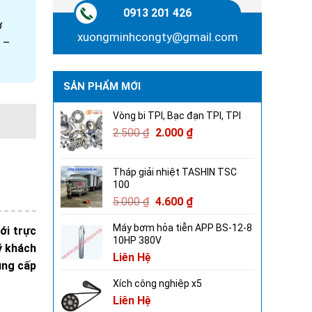
0913 201 426
ơ
xuongminhcongty@gmail.com
 –
SẢN PHẨM MỚI
Vòng bi TPI, Bạc đạn TPI, TPI
2.500
₫
2.000
₫
Tháp giải nhiệt TASHIN TSC
100
5.000
₫
4.600
₫
Máy bơm hỏa tiễn APP BS-12-8
ới trực
10HP 380V
ý khách
Liên Hệ
ung cấp
Xích công nghiệp x5
Liên Hệ