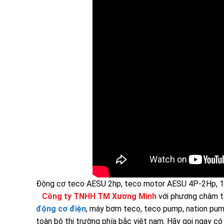
Động cơ teco AESU 2hp, teco motor AESU 4P-2Hp, 1
Công ty TNHH TM Xương Minh
với phương châm tấ
động cơ điện
, máy bơm teco, teco pump, nation pum
toàn bộ thị trường phía bắc việt nam. Hãy gọi ngay có