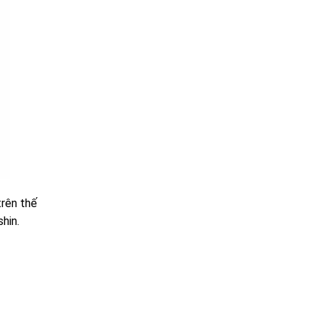
trên thế
hin.