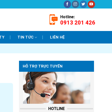
Hotline:
0913 201 426
TY
TIN TỨC
LIÊN HỆ
HỖ TRỢ TRỰC TUYẾN
HOTLINE