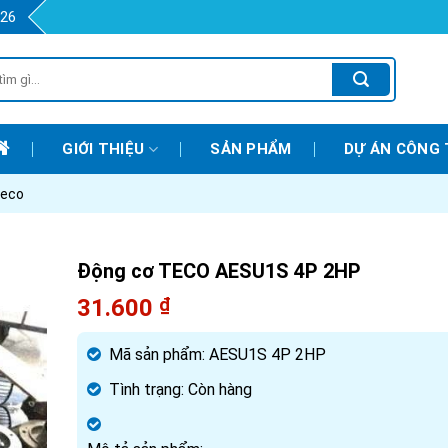
426
GIỚI THIỆU
SẢN PHẨM
DỰ ÁN CÔNG 
teco
Động cơ TECO AESU1S 4P 2HP
31.600
₫
Mã sản phẩm:
AESU1S 4P 2HP
Tình trạng:
Còn hàng