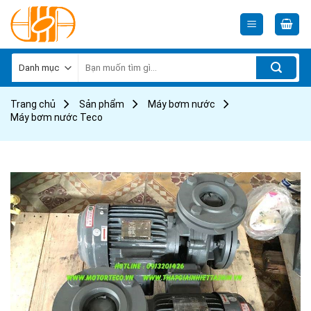
Skip
to
content
Tìm
kiếm:
Trang chủ
Sản phẩm
Máy bơm nước
Máy bơm nước Teco