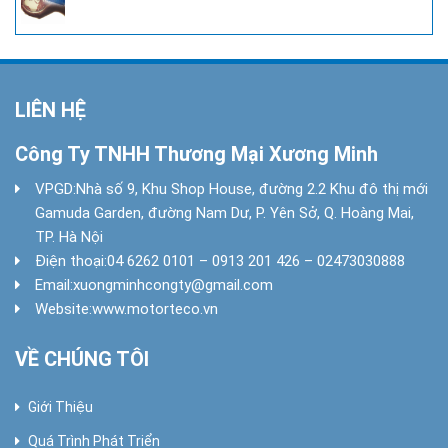
LIÊN HỆ
Công Ty TNHH Thương Mại Xương Minh
VPGD:
Nhà số 9, Khu Shop House, đường 2.2 Khu đô thị mới
Gamuda Garden, đường Nam Dư, P. Yên Sở, Q. Hoàng Mai,
TP. Hà Nội
Điện thoại:
04 6262 0101 – 0913 201 426 – 02473030888
Email:
xuongminhcongty@gmail.com
Website:
www.motorteco.vn
VỀ CHÚNG TÔI
Giới Thiệu
Quá Trình Phát Triển