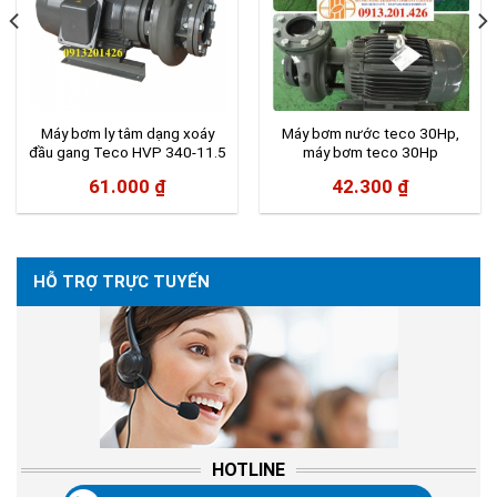
Máy bơm ly tâm dạng xoáy
Máy bơm nước teco 30Hp,
đầu gang Teco HVP 340-11.5
máy bơm teco 30Hp
20
61.000
₫
42.300
₫
HỖ TRỢ TRỰC TUYẾN
HOTLINE