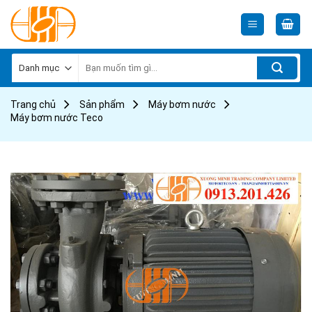
Skip
to
content
Tìm
kiếm:
Trang chủ
Sản phẩm
Máy bơm nước
Máy bơm nước Teco