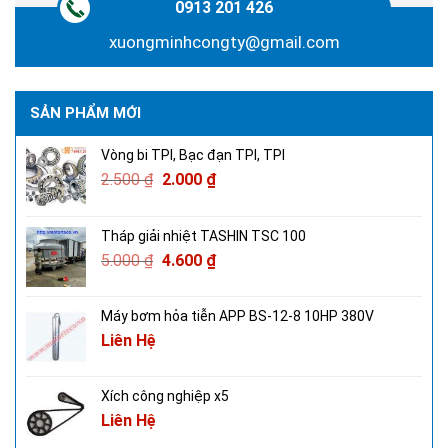
0913 201 426
xuongminhcongty@gmail.com
SẢN PHẨM MỚI
Vòng bi TPI, Bạc đạn TPI, TPI
2.500
₫
2.000
₫
Tháp giải nhiệt TASHIN TSC 100
5.000
₫
4.600
₫
Máy bơm hỏa tiễn APP BS-12-8 10HP 380V
Liên Hệ
Xích công nghiệp x5
Liên Hệ