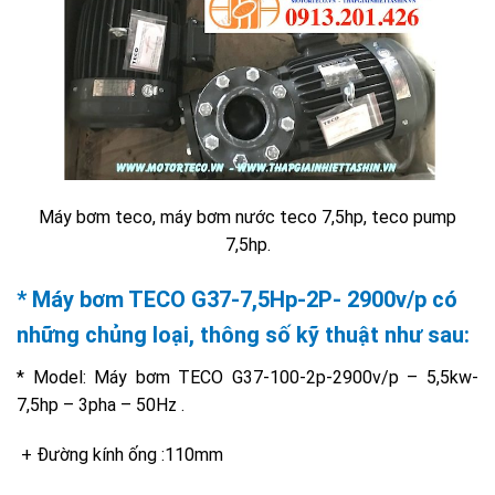
Máy bơm teco, máy bơm nước teco 7,5hp, teco pump
7,5hp.
*
Máy bơm TECO
G37-7,5Hp-2P- 2900v/p có
những chủng loại, thông số kỹ thuật như sau:
* Model: Máy bơm TECO G37-100-2p-2900v/p – 5,5kw-
7,5hp – 3pha – 50Hz .
+ Đường kính ống :110mm