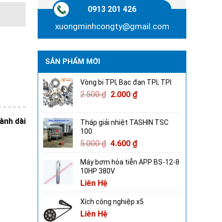
0913 201 426
xuongminhcongty@gmail.com
SẢN PHẨM MỚI
Vòng bi TPI, Bạc đạn TPI, TPI
2.500
₫
2.000
₫
ành dài
Tháp giải nhiệt TASHIN TSC
100
5.000
₫
4.600
₫
Máy bơm hỏa tiễn APP BS-12-8
10HP 380V
Liên Hệ
Xích công nghiệp x5
Liên Hệ