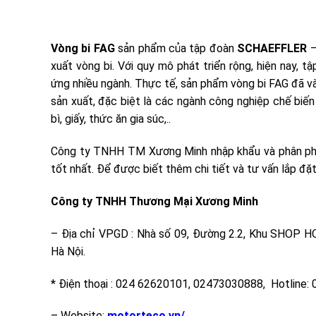
Vòng bi FAG
sản phẩm của tập đoàn
SCHAEFFLER
–
xuất vòng bi. Với quy mô phát triển rộng, hiện nay,
ứng nhiều ngành. Thực tế, sản phẩm vòng bi FAG đã v
sản xuất, đặc biệt là các ngành công nghiệp chế biến 
bì, giấy, thức ăn gia súc,..
Công ty TNHH TM Xương Minh nhập khẩu và phân p
tốt nhất. Để được biết thêm chi tiết và tư vấn lắp đặt
Công ty TNHH Thương Mại Xương Minh
– Địa chỉ VPGD : Nhà số 09, Đường 2.2, Khu SHOP
Hà Nội.
* Điện thoại : 024 62620101, 02473030888, Hotline
– Website:
motorteco.vn/