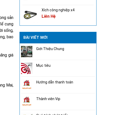
Xích công nghiệp x4
Liên Hệ
rong sản
 để cung
ời sống,
ăng, bao
BÀI VIẾT MỚI
Giới Thiệu Chung
ãng giá
Mục tiêu
Hướng dẫn thanh toán
ng Mai,
Thành viên Vip