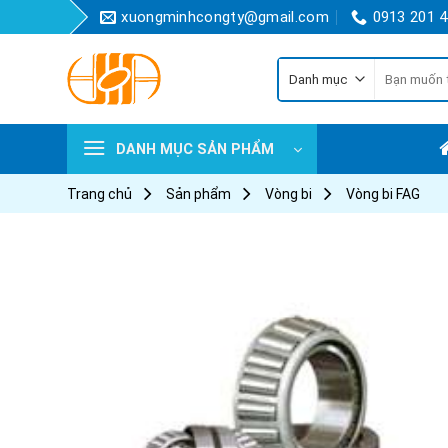
Skip
xuongminhcongty@gmail.com
0913 201 
to
content
Tìm
kiếm:
DANH MỤC SẢN PHẨM
Trang chủ
Sản phẩm
Vòng bi
Vòng bi FAG