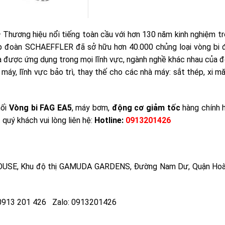
 Thương hiệu nổi tiếng toàn cầu với hơn 130 năm kinh nghiệm t
 tập đoàn SCHAEFFLER đã sở hữu hơn 40.000 chủng loại vòng bi
à được ứng dụng trong mọi lĩnh vực, ngành nghề khác nhau của đ
máy, lĩnh vực bảo trì, thay thế cho các nhà máy: sắt thép, xi m
hối
Vòng bi FAG EA5
, máy bơm,
động cơ giảm tốc
hàng chính h
 quý khách vui lòng liên hệ:
Hotline:
0913201426
 HOUSE, Khu độ thị GAMUDA GARDENS, Đường Nam Dư, Quận Hoà
: 0913 201 426 Zalo: 0913201426