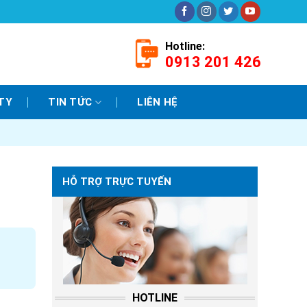
Hotline:
0913 201 426
TY
TIN TỨC
LIÊN HỆ
HỖ TRỢ TRỰC TUYẾN
HOTLINE