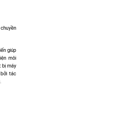
 chuyền
iến giúp
iện môi
t bị máy
 bởi tác
.