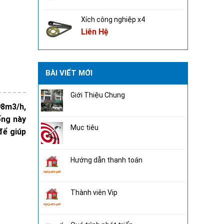
Xích công nghiệp x4
Liên Hệ
BÀI VIẾT MỚI
Giới Thiệu Chung
98m3/h,
ống này
Mục tiêu
để giúp
Hướng dẫn thanh toán
Thành viên Vip