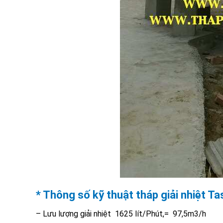
* Thông số kỹ thuật tháp giải nhiệt 
– Lưu lượng giải nhiệt 1625 lít/Phút,= 97,5m3/h