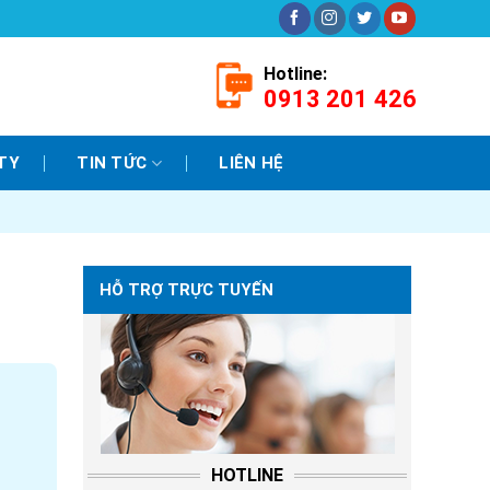
Hotline:
0913 201 426
TY
TIN TỨC
LIÊN HỆ
HỖ TRỢ TRỰC TUYẾN
HOTLINE