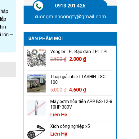
0913 201 426
Tháp
xuongminhcongty@gmail.com
lắp
hin
 lớn –
SẢN PHẨM MỚI
Vòng bi TPI, Bạc đạn TPI, TPI
2.500
₫
2.000
₫
Tháp giải nhiệt TASHIN TSC
100
5.000
₫
4.600
₫
Máy bơm hỏa tiễn APP BS-12-8
10HP 380V
Liên Hệ
Xích công nghiệp x5
Liên Hệ