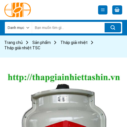
Skip
to
content
Tìm
kiếm:
Trang chủ
Sản phẩm
Tháp giải nhiệt
Tháp giải nhiệt TSC