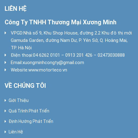
LIÊN HỆ
Công Ty TNHH Thương Mại Xương Minh
VPGD:
Nhà số 9, Khu Shop House, đường 2.2 Khu đô thị mới
Gamuda Garden, đường Nam Dư, P. Yên Sở, Q. Hoàng Mai,
TP. Hà Nội
Điện thoại:
04 6262 0101 – 0913 201 426 – 02473030888
Email:
xuongminhcongty@gmail.com
Website:
www.motorteco.vn
VỀ CHÚNG TÔI
Giới Thiệu
Quá Trình Phát Triển
Định Hướng Phát Triển
Liên Hệ