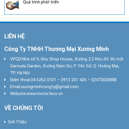
Quá trình phát triển
LIÊN HỆ
Công Ty TNHH Thương Mại Xương Minh
VPGD:
Nhà số 9, Khu Shop House, đường 2.2 Khu đô thị mới
Gamuda Garden, đường Nam Dư, P. Yên Sở, Q. Hoàng Mai,
TP. Hà Nội
Điện thoại:
04 6262 0101 – 0913 201 426 – 02473030888
Email:
xuongminhcongty@gmail.com
Website:
www.motorteco.vn
VỀ CHÚNG TÔI
Giới Thiệu