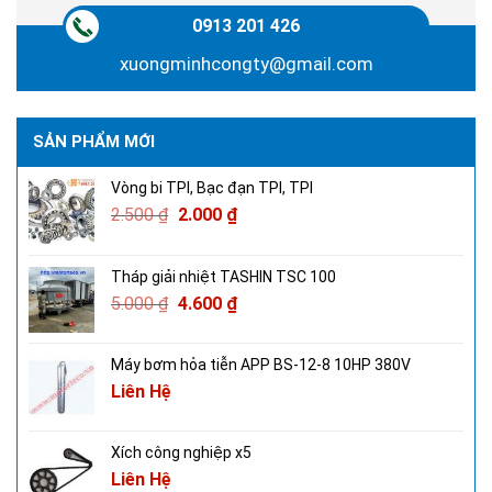
0913 201 426
xuongminhcongty@gmail.com
SẢN PHẨM MỚI
Vòng bi TPI, Bạc đạn TPI, TPI
2.500
₫
2.000
₫
Tháp giải nhiệt TASHIN TSC 100
5.000
₫
4.600
₫
Máy bơm hỏa tiễn APP BS-12-8 10HP 380V
Liên Hệ
Xích công nghiệp x5
Liên Hệ