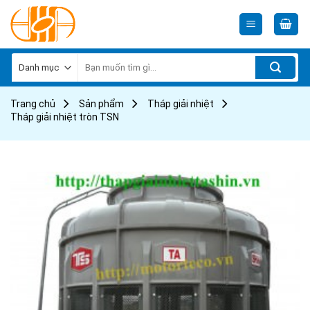
Skip
to
content
Tìm
kiếm:
Trang chủ
Sản phẩm
Tháp giải nhiệt
Tháp giải nhiệt tròn TSN