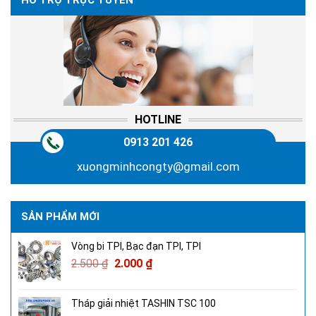
HỖ TRỢ TRỰC TUYẾN
HOTLINE
0913 201 426
xuongminhcongty@gmail.com
SẢN PHẨM MỚI
Vòng bi TPI, Bạc đạn TPI, TPI
2.500
₫
2.000
₫
Tháp giải nhiệt TASHIN TSC 100