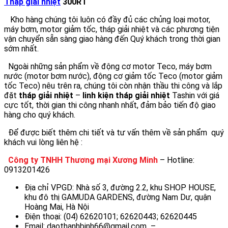
Tháp giải nhiệt
300RT
Kho hàng chúng tôi luôn có đầy đủ các chủng loại motor,
máy bơm, motor giảm tốc, tháp giải nhiệt và các phương tiện
vận chuyển sẵn sàng giao hàng đến Quý khách trong thời gian
sớm nhất.
Ngoài những sản phẩm về động cơ motor Teco, máy bơm
nước (motor bơm nước), động cơ giảm tốc Teco (motor giảm
tốc Teco) nêu trên ra, chúng tôi còn nhận thầu thi công và lắp
đặt
tháp giải nhiệt
–
linh kiện tháp giải nhiệt
Tashin với giá
cực tốt, thời gian thi công nhanh nhất, đảm bảo tiến độ giao
hàng cho quý khách.
Để được biết thêm chi tiết và tư vấn thêm về sản phẩm quý
khách vui lòng liên hệ :
Công ty TNHH Thương mại Xương Minh
– Hotline:
0913201426
Địa chỉ VPGD: Nhà số 3, đường 2.2, khu SHOP HOUSE,
khu đô thị GAMUDA GARDENS, đường Nam Dư, quận
Hoàng Mai, Hà Nội
Điện thoại: (04) 62620101; 62620443; 62620445
Email:
daothanhbinh66@gmail.com
–