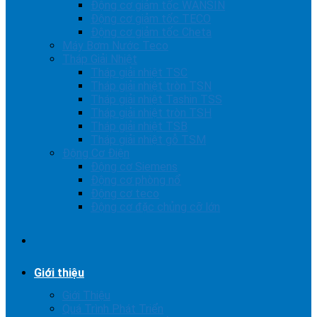
Động cơ giảm tốc WANSIN
Động cơ giảm tốc TECO
Động cơ giảm tốc Cheta
Máy Bơm Nước Teco
Tháp Giải Nhiệt
Tháp giải nhiệt TSC
Tháp giải nhiệt tròn TSN
Tháp giải nhiệt Tashin TSS
Tháp giải nhiệt tròn TSH
Tháp giải nhiệt TSB
Tháp giải nhiệt gỗ TSM
Động Cơ Điện
Động cơ Siemens
Động cơ phòng nổ
Động cơ teco
Động cơ đặc chủng cỡ lớn
Giới thiệu
Giới Thiệu
Quá Trình Phát Triển