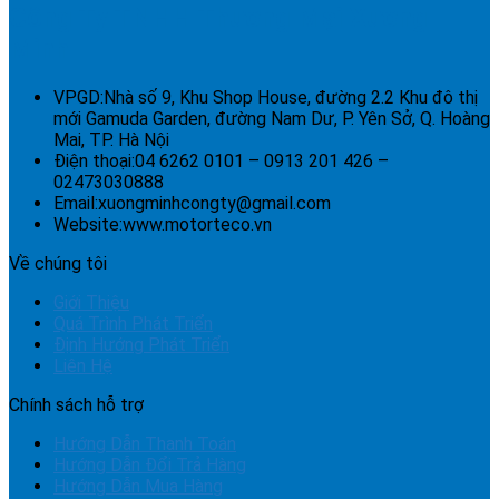
Công Ty TNHH Thương Mại Xương
Minh
VPGD:
Nhà số 9, Khu Shop House, đường 2.2 Khu đô thị
mới Gamuda Garden, đường Nam Dư, P. Yên Sở, Q. Hoàng
Mai, TP. Hà Nội
Điện thoại:
04 6262 0101 – 0913 201 426 –
02473030888
Email:
xuongminhcongty@gmail.com
Website:
www.motorteco.vn
Về chúng tôi
Giới Thiệu
Quá Trình Phát Triển
Định Hướng Phát Triển
Liên Hệ
Chính sách hỗ trợ
Hướng Dẫn Thanh Toán
Hướng Dẫn Đổi Trả Hàng
Hướng Dẫn Mua Hàng