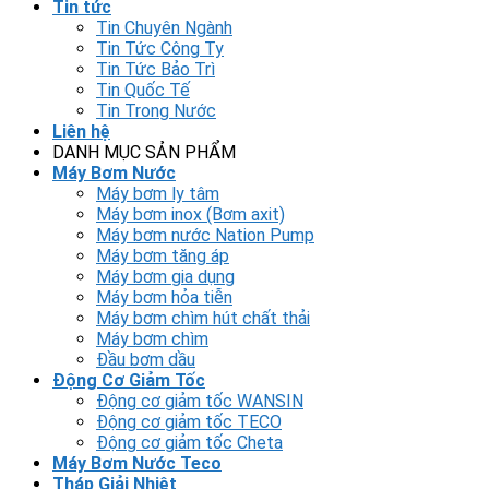
Tin tức
Tin Chuyên Ngành
Tin Tức Công Ty
Tin Tức Bảo Trì
Tin Quốc Tế
Tin Trong Nước
Liên hệ
DANH MỤC SẢN PHẨM
Máy Bơm Nước
Máy bơm ly tâm
Máy bơm inox (Bơm axit)
Máy bơm nước Nation Pump
Máy bơm tăng áp
Máy bơm gia dụng
Máy bơm hỏa tiễn
Máy bơm chìm hút chất thải
Máy bơm chìm
Đầu bơm dầu
Động Cơ Giảm Tốc
Động cơ giảm tốc WANSIN
Động cơ giảm tốc TECO
Động cơ giảm tốc Cheta
Máy Bơm Nước Teco
Tháp Giải Nhiệt