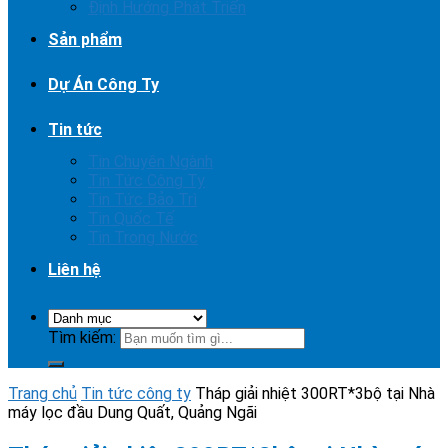
Định Hướng Phát Triển
Sản phẩm
Dự Án Công Ty
Tin tức
Tin Chuyên Ngành
Tin Tức Công Ty
Tin Tức Bảo Trì
Tin Quốc Tế
Tin Trong Nước
Liên hệ
Tìm kiếm:
Trang chủ
Tin tức công ty
Tháp giải nhiệt 300RT*3bộ tại Nhà
máy lọc đầu Dung Quất, Quảng Ngãi