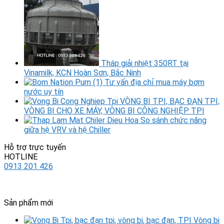
Tháp giải nhiệt 350RT tại
Vinamilk, KCN Hoàn Sơn, Bắc Ninh
Tư vấn địa chỉ mua máy bơm
nước uy tín
VÒNG BI TPI, BẠC ĐẠN TPI,
VÒNG BI CHO XE MÁY, VÒNG BI CÔNG NGHIỆP TPI
So sánh chức năng
giữa hệ VRV và hệ Chiller
Hỗ trợ trực tuyến
HOTLINE
0913 201 426
xuongminhcongty@gmail.com
Sản phẩm mới
Vòng bi