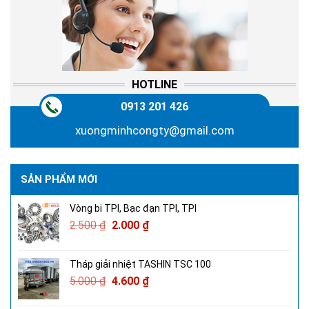
HOTLINE
0913 201 426
xuongminhcongty@gmail.com
SẢN PHẨM MỚI
Vòng bi TPI, Bạc đạn TPI, TPI
2.500
₫
2.000
₫
Tháp giải nhiệt TASHIN TSC 100
5.000
₫
4.600
₫