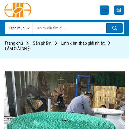
Skip
to
content
Tìm
kiếm:
Trang chủ
Sản phẩm
Linh kiện tháp giải nhiệt
TẤM GIẢI NHIỆT