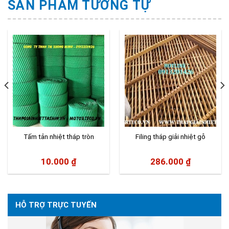
SẢN PHẨM TƯƠNG TỰ
Tấm tản nhiệt tháp tròn
Filing tháp giải nhiệt gỗ
10.000
₫
286.000
₫
HỖ TRỢ TRỰC TUYẾN