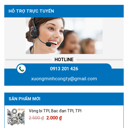
HỖ TRỢ TRỰC TUYẾN
HOTLINE
0913 201 426
xuongminhcongty@gmail.com
SẢN PHẨM MỚI
Vòng bi TPI, Bạc đạn TPI, TPI
2.500
₫
2.000
₫