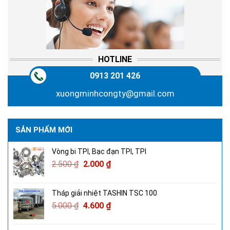
HOTLINE
0913 201 426
xuongminhcongty@gmail.com
SẢN PHẨM MỚI
Vòng bi TPI, Bạc đạn TPI, TPI
2.500
₫
2.000
₫
Tháp giải nhiệt TASHIN TSC 100
5.000
₫
4.600
₫