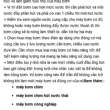
hóc và làm giảm tuổi thọ của máy bơm
+ Vị trí đặt bơm cao hơn mức nước thì cần phải hút và mồi
nước đầy phần hút và phải có van 1 chiều thì mới hút nước
+ Kiểm tra xem nguồn nước cung cấp cho máy bơm có đủ
không hoặc máy bơm không đẩy được nước thoát đi thì
bơm cũng sẽ bị nóng làm thiết bị dẫn tới hư hại máy
+ Chọn mua may bơm theo điện áp dùng cho động cơ mà
cũng cần lưu ý lưu lượng nước cần bơm, chiều cao nước
đưa lên. Cần chọn mua loại máy bơm có hiệu năng tốt để
tiết kiệm năng lượng mà mang lại hiệu năng sử dụng cao
+ Một điều luu ý nhỏ nữa là van một chiều cuối đầu ống hút
bao giờ cũng đặt trong lưới che chắc các vật lạ để không
làm hỏng bơm. Vỏ bơm cũng nên để trần để không cản trở
không khi làm mát máy bơm và động cơ của nó
Xem thêm :
máy bơm chìm
máy bơm chìm hút nước thải
máy bơm công nghiệp