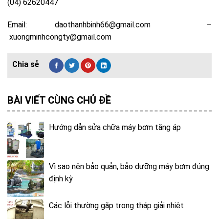
(04) 62620447
Email:
daothanhbinh66@gmail.com
–
xuongminhcongty@gmail.com
BÀI VIẾT CÙNG CHỦ ĐỀ
Hướng dẫn sửa chữa máy bơm tăng áp
Vì sao nên bảo quản, bảo dưỡng máy bơm đúng
định kỳ
Các lỗi thường gặp trong tháp giải nhiệt