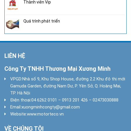
Thành viên Vip
Quá trình phát triển
LIÊN HỆ
Công Ty TNHH Thương Mại Xương Minh
VPGD:
Nhà số 9, Khu Shop House, đường 2.2 Khu đô thị mới
Gamuda Garden, đường Nam Dư, P. Yên Sở, Q. Hoàng Mai,
TP. Hà Nội
Điện thoại:
04 6262 0101 – 0913 201 426 – 02473030888
Email:
xuongminhcongty@gmail.com
Website:
www.motorteco.vn
VỀ CHÚNG TÔI