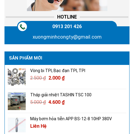
HOTLINE
0913 201 426
xuongminhcongty@gmail.com
SẢN PHẨM MỚI
Vòng bi TPI, Bạc đạn TPI, TPI
2.500
₫
2.000
₫
Tháp giải nhiệt TASHIN TSC 100
5.000
₫
4.600
₫
Máy bơm hỏa tiễn APP BS-12-8 10HP 380V
Liên Hệ