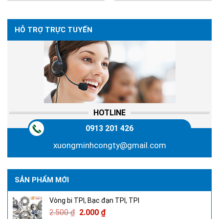
HỖ TRỢ TRỰC TUYẾN
HOTLINE
0913 201 426
xuongminhcongty@gmail.com
SẢN PHẨM MỚI
Vòng bi TPI, Bạc đạn TPI, TPI
2.500
₫
2.000
₫