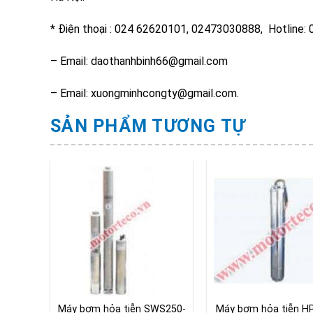
* Điện thoại : 024 62620101, 02473030888, Hotline
– Email: daothanhbinh66@gmail.com
– Email: xuongminhcongty@gmail.com.
SẢN PHẨM TƯƠNG TỰ
P-2516
Máy bơm hỏa tiễn SWS250-
Máy bơm hỏa tiễn H