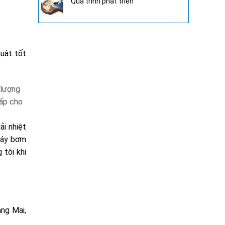
Quá trình phát triển
huật tốt
 lượng
cấp cho
ải nhiệt
 máy bơm
 tôi khi
ng Mai,