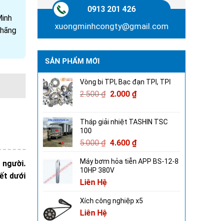
0913 201 426
Minh
xuongminhcongty@gmail.com
 hãng
SẢN PHẨM MỚI
Vòng bi TPI, Bạc đạn TPI, TPI
2.500
₫
2.000
₫
Tháp giải nhiệt TASHIN TSC
100
5.000
₫
4.600
₫
Máy bơm hỏa tiễn APP BS-12-8
 người.
10HP 380V
ết dưới
Liên Hệ
Xích công nghiệp x5
Liên Hệ