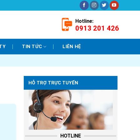
Hotline:
0913 201 426
TY
TIN TỨC
LIÊN HỆ
HỖ TRỢ TRỰC TUYẾN
HOTLINE