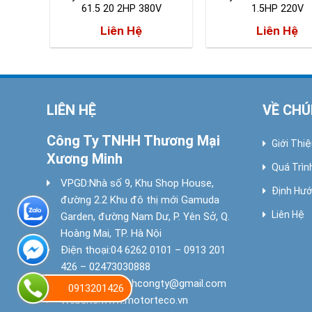
61.5 20 2HP 380V
1.5HP 220V
Liên Hệ
Liên Hệ
LIÊN HỆ
VỀ CHÚ
Công Ty TNHH Thương Mại
Giới Thi
Xương Minh
Quá Trìn
VPGD:
Nhà số 9, Khu Shop House,
Định Hướ
đường 2.2 Khu đô thị mới Gamuda
Liên Hệ
Garden, đường Nam Dư, P. Yên Sở, Q.
Hoàng Mai, TP. Hà Nội
Điện thoại:
04 6262 0101 – 0913 201
426 – 02473030888
Email:
xuongminhcongty@gmail.com
0913201426
Website:
www.motorteco.vn