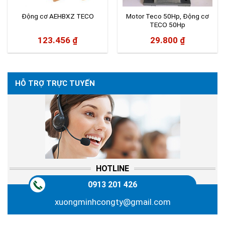
Động cơ AEHBXZ TECO
Motor Teco 50Hp, Động cơ
TECO 50Hp
123.456
₫
29.800
₫
HỖ TRỢ TRỰC TUYẾN
HOTLINE
0913 201 426
xuongminhcongty@gmail.com