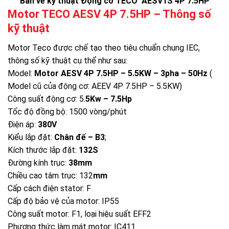
Bản vẽ kỹ thuật Động cơ TECO AESV1S 4P 7.5HP
Motor TECO
AESV 4P 7.5HP – Thông số
kỹ thuật
Motor Teco được chế tạo theo tiêu chuẩn chung IEC,
thông số kỹ thuật cụ thể như sau:
Model:
Motor AESV 4P 7.5HP – 5.5KW – 3pha – 50Hz
(
Model cũ của động cơ: AEEV 4P 7.5HP – 5.5KW)
Công suất động cơ: 5.
5Kw – 7.5Hp
Tốc độ đồng bộ: 1500 vòng/phút
Điện áp:
380V
Kiểu lắp đặt:
Chân đế – B3
;
Kích thước lắp đặt:
132S
Đường kính trục:
38mm
Chiều cao tâm trục: 132
mm
Cấp cách điện stator: F
Cấp độ bảo vệ của motor: IP55
Công suất motor: F1, loại hiệu suất EFF2
Phương thức làm mát motor: IC411