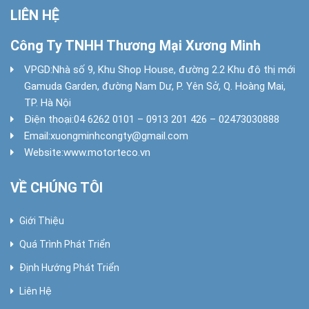
LIÊN HỆ
Công Ty TNHH Thương Mại Xương Minh
VPGD:
Nhà số 9, Khu Shop House, đường 2.2 Khu đô thị mới
Gamuda Garden, đường Nam Dư, P. Yên Sở, Q. Hoàng Mai,
TP. Hà Nội
Điện thoại:
04 6262 0101 – 0913 201 426 – 02473030888
Email:
xuongminhcongty@gmail.com
Website:
www.motorteco.vn
VỀ CHÚNG TÔI
Giới Thiệu
Quá Trình Phát Triển
Định Hướng Phát Triển
Liên Hệ