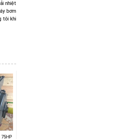
ải nhiệt
 máy bơm
 tôi khi
P 75HP