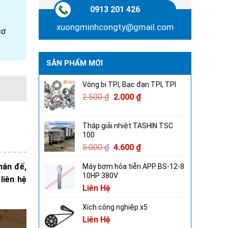
0913 201 426
xuongminhcongty@gmail.com
cơ
SẢN PHẨM MỚI
Vòng bi TPI, Bạc đạn TPI, TPI
2.500
₫
2.000
₫
Tháp giải nhiệt TASHIN TSC
100
5.000
₫
4.600
₫
hân đế,
Máy bơm hỏa tiễn APP BS-12-8
10HP 380V
liên hệ
Liên Hệ
Xích công nghiệp x5
Liên Hệ