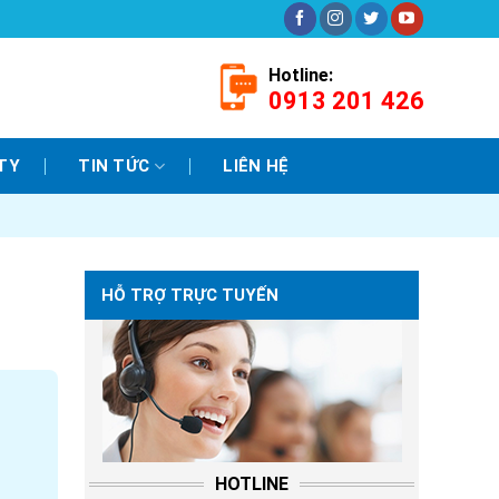
Hotline:
0913 201 426
TY
TIN TỨC
LIÊN HỆ
HỖ TRỢ TRỰC TUYẾN
HOTLINE