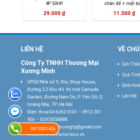
p-4p
4P 50HP
chân đế + mặt bí
29.000
₫
11.500
₫
LIÊN HỆ
VỀ CHÚ
Công Ty TNHH Thương Mại
Giới Thi
Xương Minh
Quá Trìn
VPGD:
Nhà số 9, Khu Shop House,
Định Hướ
đường 2.2 Khu đô thị mới Gamuda
Liên Hệ
Garden, đường Nam Dư, P. Yên Sở, Q.
Hoàng Mai, TP. Hà Nội
Điện thoại:
04 6262 0101 – 0913 201
426 – 02473030888
Email:
xuongminhcongty@gmail.com
0913201426
Website:
www.motorteco.vn