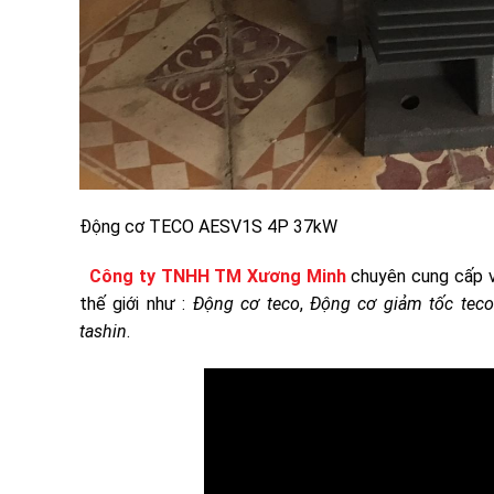
Động cơ TECO AESV1S 4P 37kW
Công ty TNHH TM Xương Minh
chuyên cung cấp v
thế giới như :
Động cơ teco
,
Động cơ giảm tốc teco
tashin
.