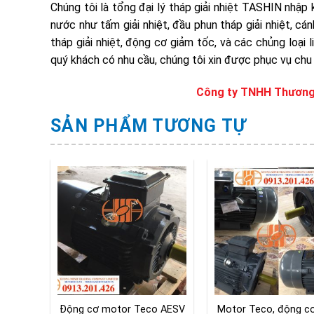
Chúng tôi là tổng đại lý tháp giải nhiệt TASHIN nhập k
nước như tấm giải nhiệt, đầu phun tháp giải nhiệt, cá
tháp giải nhiệt, động cơ giảm tốc, và các chủng loại 
quý khách có nhu cầu, chúng tôi xin được phục vụ chu 
Công ty TNHH Thương
SẢN PHẨM TƯƠNG TỰ
, động
Động cơ motor Teco AESV
Motor Teco, động c