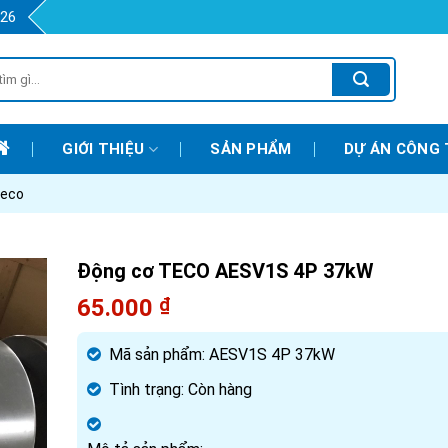
426
GIỚI THIỆU
SẢN PHẨM
DỰ ÁN CÔNG 
teco
Động cơ TECO AESV1S 4P 37kW
65.000
₫
Mã sản phẩm:
AESV1S 4P 37kW
Tình trạng:
Còn hàng