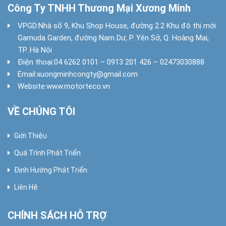
Công Ty TNHH Thương Mại Xương Minh
VPGD:
Nhà số 9, Khu Shop House, đường 2.2 Khu đô thị mới
Gamuda Garden, đường Nam Dư, P. Yên Sở, Q. Hoàng Mai,
TP. Hà Nội
Điện thoại:
04 6262 0101 – 0913 201 426 – 02473030888
Email:
xuongminhcongty@gmail.com
Website:
www.motorteco.vn
VỀ CHÚNG TÔI
Giới Thiệu
Quá Trình Phát Triển
Định Hướng Phát Triển
Liên Hệ
CHÍNH SÁCH HỖ TRỢ