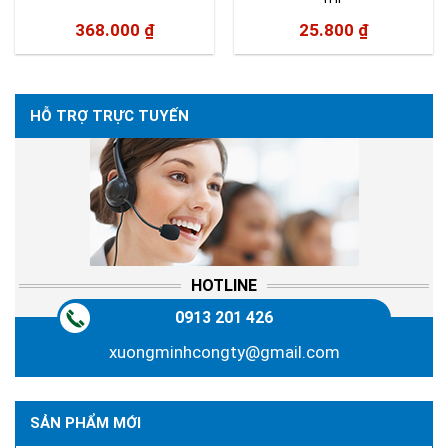
368.000
₫
25.800
₫
HỖ TRỢ TRỰC TUYẾN
HOTLINE
0913 201 426
xuongminhcongty@gmail.com
SẢN PHẨM MỚI