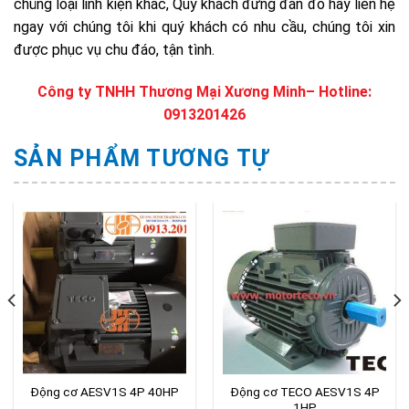
chủng loại linh kiện khác, Quý khách đừng đắn đo hãy liên hệ
ngay với chúng tôi khi quý khách có nhu cầu, chúng tôi xin
được phục vụ chu đáo, tận tình.
Công ty TNHH Thương Mại Xương Minh
– Hotline:
0913201426
SẢN PHẨM TƯƠNG TỰ
Động cơ AESV1S 4P 40HP
Động cơ TECO AESV1S 4P
1HP