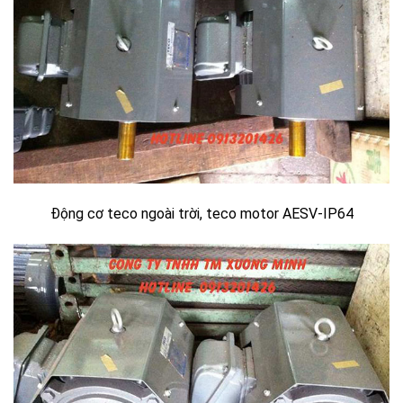
Động cơ teco ngoài trời, teco motor AESV-IP64