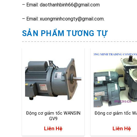
– Email: daothanhbinh66@gmail.com
– Email: xuongminhcongty@gmail.com.
SẢN PHẨM TƯƠNG TỰ
WANSIN
Động cơ giảm tốc WANSIN
Động cơ giảm tốc 
0
GV9
Liên Hệ
Liên Hệ