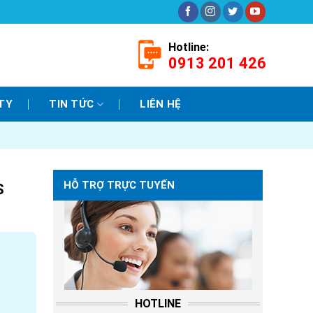
Hotline:
0913 201 426
TY
TIN TỨC
LIÊN HỆ
HỖ TRỢ TRỰC TUYẾN
S
HOTLINE