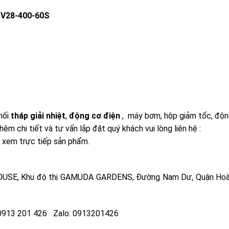
GV28-400-60S
hối
tháp giải nhiệt
,
động cơ điện
, máy bơm, hộp giảm tốc, độ
êm chi tiết và tư vấn lắp đặt quý khách vui lòng liên hệ :
i xem trực tiếp sản phẩm.
 HOUSE, Khu độ thị GAMUDA GARDENS, Đường Nam Dư, Quận Hoà
: 0913 201 426 Zalo: 0913201426