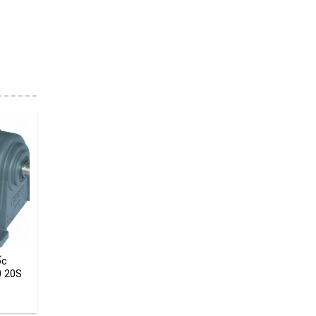
ốc
 20S