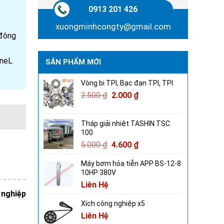
0913 201 426
xuongminhcongty@gmail.com
 đông
ineL
SẢN PHẨM MỚI
Vòng bi TPI, Bạc đạn TPI, TPI
2.500
₫
2.000
₫
Tháp giải nhiệt TASHIN TSC
100
5.000
₫
4.600
₫
Máy bơm hỏa tiễn APP BS-12-8
10HP 380V
Liên Hệ
 nghiệp
Xích công nghiệp x5
Liên Hệ