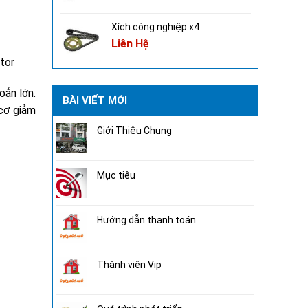
Xích công nghiệp x4
Liên Hệ
tor
oắn lớn.
BÀI VIẾT MỚI
 cơ giảm
Giới Thiệu Chung
Mục tiêu
Hướng dẫn thanh toán
Thành viên Vip