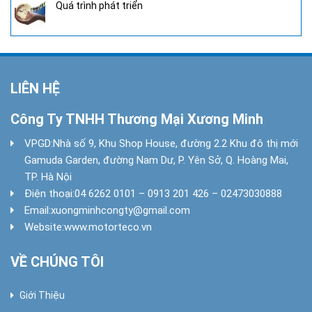
Quá trình phát triển
LIÊN HỆ
Công Ty TNHH Thương Mại Xương Minh
VPGD:
Nhà số 9, Khu Shop House, đường 2.2 Khu đô thị mới
Gamuda Garden, đường Nam Dư, P. Yên Sở, Q. Hoàng Mai,
TP. Hà Nội
Điện thoại:
04 6262 0101 – 0913 201 426 – 02473030888
Email:
xuongminhcongty@gmail.com
Website:
www.motorteco.vn
VỀ CHÚNG TÔI
Giới Thiệu