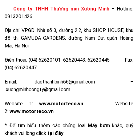
Công ty TNHH Thương mại Xương Minh
– Hotline:
0913201426
Địa chỉ VPGD: Nhà số 3, đường 2.2, khu SHOP HOUSE, khu
đô thị GAMUDA GARDENS, đường Nam Dư, quận Hoàng
Mai, Hà Nội
Điện thoại: (04) 62620101; 62620443; 62620445 Fax:
(04) 62620447
Email:
daothanhbinh66@gmail.com
–
xuongminhcongty@gmail.com
Website 1
:
www.motorteco.vn
Website
2:
www.motorteco.vn
* Để tìm hiểu thêm các chủng loại
Máy bơm
khác, quý
khách vui lòng click
tại đây