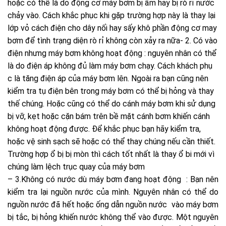
hoặc có thể là do động cơ máy bơm bị ẩm hay bị rò rỉ nước
chảy vào. Cách khắc phục khi gặp trường hợp này là thay lại
lớp vỏ cách điện cho dây nối hay sấy khô phần động cơ may
bơm để tình trạng diện rò rỉ không còn xảy ra nữa- 2. Có vào
điện nhưng máy bơm không hoạt động : nguyên nhân có thể
là do điện áp không đủ làm máy bơm chạy. Cách khách phụ
c là tăng điện áp của máy bơm lên. Ngoài ra bạn cũng nên
kiểm tra tụ điện bên trong máy bơm có thể bị hỏng và thay
thế chúng. Hoặc cũng có thể do cánh máy bơm khi sử dụng
bị vỡ, kẹt hoặc cặn bám trên bề mặt cánh bơm khiến cánh
không hoạt động được. Để khắc phục bạn hãy kiểm tra,
hoặc vệ sinh sạch sẽ hoặc có thể thay chúng nếu cần thiết.
Trường hợp ổ bị bị mòn thì cách tốt nhất là thay ổ bi mới vì
chúng làm lệch trục quay của máy bơm
– 3.Không có nước dù máy bơm đang hoạt động : Bạn nên
kiểm tra lại nguồn nước của mình. Nguyên nhân có thể do
nguồn nước đã hết hoặc ống dẫn nguồn nước vào máy bơm
bị tắc, bị hỏng khiến nước không thể vào được. Một nguyên