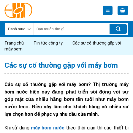
Skip
to
content
Tìm
kiếm:
Trang chủ
Tin tức công ty
Các sự cố thường gặp với
máy bơm
Các sự cố thường gặp với máy bơm
Các sự cố thường gặp với máy bơm? Thị trường máy
bơm nước
hiện nay đang phát triển sôi động với sự
góp mặt của nhiều hãng
bơm
tên tuổi như
máy bơm
. Điều này làm cho khách hàng có nhiều sự
nước teco
lựa chọn hơn để phục vụ nhu cầu của mình.
Khi sử dụng
máy bơm nước
theo thời gian thì các thiết bị