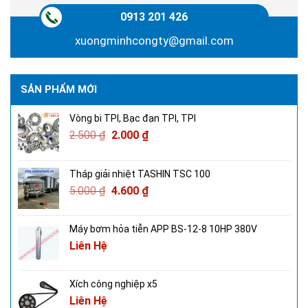
0913 201 426
xuongminhcongty@gmail.com
SẢN PHẨM MỚI
Vòng bi TPI, Bạc đạn TPI, TPI
2.500
₫
2.000
₫
Tháp giải nhiệt TASHIN TSC 100
5.000
₫
4.600
₫
Máy bơm hỏa tiễn APP BS-12-8 10HP 380V
Liên Hệ
Xích công nghiệp x5
Liên Hệ