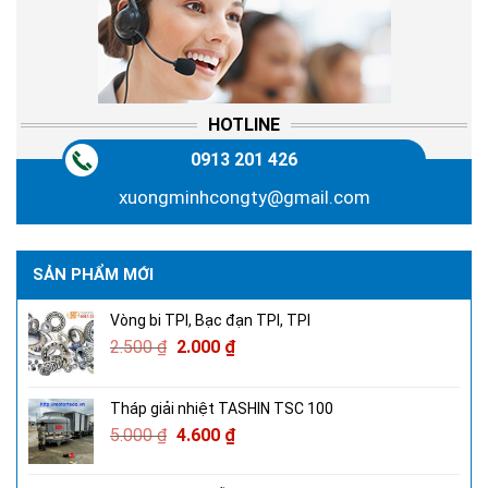
HOTLINE
0913 201 426
xuongminhcongty@gmail.com
SẢN PHẨM MỚI
Vòng bi TPI, Bạc đạn TPI, TPI
2.500
₫
2.000
₫
Tháp giải nhiệt TASHIN TSC 100
5.000
₫
4.600
₫