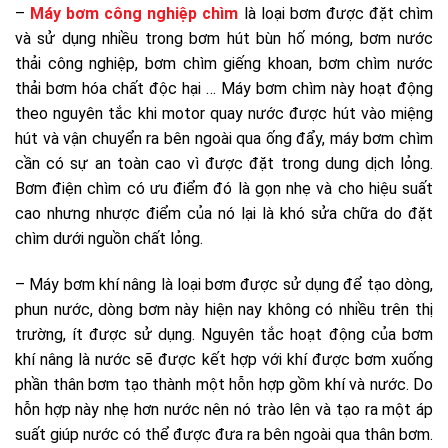
–
Máy bơm công nghiệp chìm
là loại bơm được đặt chìm
và sử dụng nhiều trong bơm hút bùn hố móng, bơm nước
thải công nghiệp, bơm chìm giếng khoan, bơm chìm nước
thải bơm hóa chất độc hại … Máy bơm chìm này hoạt động
theo nguyên tắc khi motor quay nước được hút vào miệng
hút và vận chuyển ra bên ngoài qua ống đẩy, máy bơm chìm
cần có sự an toàn cao vì được đặt trong dung dịch lỏng.
Bơm điện chìm có ưu điểm đó là gọn nhẹ và cho hiệu suất
cao nhưng nhược điểm của nó lại là khó sửa chữa do đặt
chìm dưới nguồn chất lỏng.
– Máy bơm khí nâng là loại bơm được sử dụng để tạo dòng,
phun nước, dòng bơm này hiện nay không có nhiều trên thị
trường, ít được sử dụng. Nguyên tắc hoạt động của bơm
khí nâng là nước sẽ được kết hợp với khí được bơm xuống
phần thân bơm tạo thành một hỗn hợp gồm khí và nước. Do
hỗn hợp này nhẹ hơn nước nên nó trào lên và tạo ra một áp
suất giúp nước có thể được đưa ra bên ngoài qua thân bơm.