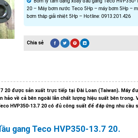
Bơm ly tâm dạng xoáy đầu gang Teco HVP350-
20 – Máy bơm nước Teco 5Hp – máy bơm 5Hp – m
bơm tháp giải nhiệt 5Hp – Hotline: 0913.201.426
 20 được sản xuất trực tiếp tại Đài Loan (Taiwan). Máy đ
 hảo về cả bên ngoài lẫn chất lượng hiệu suất bên trong. V
 Teco HVP350-13.7 20 có đủ công suất để đáp ứng nhu cầu 
 đầu gang Teco HVP350-13.7 20.