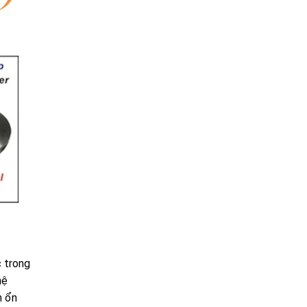
 trong
hệ
h ổn