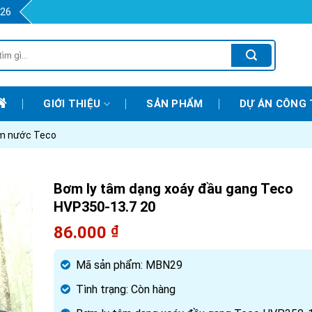
426
GIỚI THIỆU
SẢN PHẨM
DỰ ÁN CÔNG 
m nước Teco
Bơm ly tâm dạng xoáy đầu gang Teco
HVP350-13.7 20
86.000
₫
Mã sản phẩm:
MBN29
Tình trạng:
Còn hàng