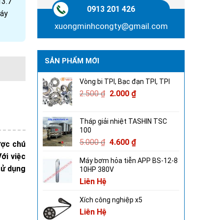
13.7
0913 201 426
áy
xuongminhcongty@gmail.com
SẢN PHẨM MỚI
Vòng bi TPI, Bạc đạn TPI, TPI
2.500
₫
2.000
₫
Tháp giải nhiệt TASHIN TSC
100
5.000
₫
4.600
₫
ược chú
ới việc
Máy bơm hỏa tiễn APP BS-12-8
sử dụng
10HP 380V
Liên Hệ
Xích công nghiệp x5
Liên Hệ