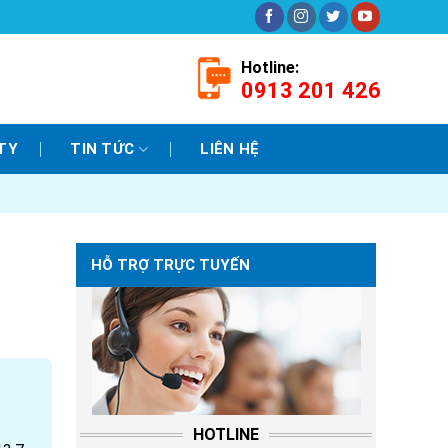
Hotline:
0913 201 426
TY
TIN TỨC
LIÊN HỆ
HỖ TRỢ TRỰC TUYẾN
HOTLINE