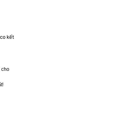
eco kết
g cho
t!